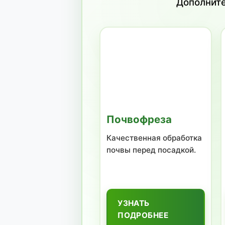
Регулируемая скор
Гидравлический пр
Одновременная смо
Использование выс
Качественные ком
Основные детали п
Купить пленкосб
Пленкосборщик доступ
гарантирует надёжную