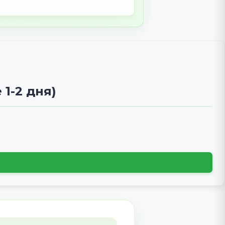
ЗВОНОК
Простая схема оплаты
грегат
Простая и прозрачная схема
та
покупки: связь с нами, договор,
предоплата и быстрая доставка
оборудования.