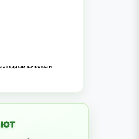
и (и/или капельной ленты) с вашего поля всего
ё последующее поднятие. Затем лемеха
 капельную ленту.
ый эффективно стряхивает с него остатки
тывается на них при помощи гидравлического
и готового рулона.