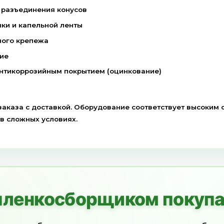
азначен для быстрой и качественной уборки пленк
диски снимают слой почвы с пленки, облегчая е
ют и плавно поднимают мульчирующую пленку или
риал проходит через вращающийся барабан, котор
 пленка (и/или лента) подается на конусы и нама
полняются, они раздвигаются для удобной выгрузк
реимущества