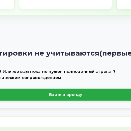
ЗАПРОСИТЬ КАТАЛОГ С
ЦЕНАМИ
России и
Гарантия 12 месяцев
Предоставляем гарантию на а
в течение 12 месяцев с момен
тавка по
доставки на ваше поле. Ваша
СНГ. Ваш
надежность — наш приоритет!
в целости и
к.