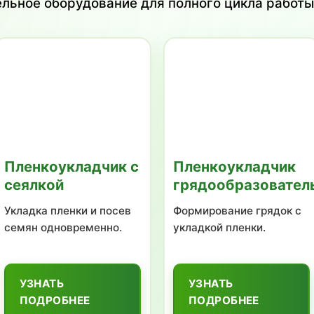
ость наматывания пленки с помощью пульта
ивод для разъединения конусов
тка пленки и капельной ленты
окопрочного крепежа
плектующие
окрыты антикоррозийным покрытием (оцинковани
орщик
ен для заказа с доставкой. Оборудование соотве
 работу в сложных условиях.