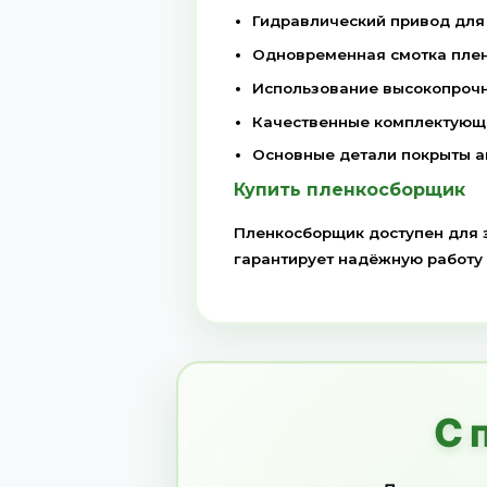
Пленкосборщик
Данный агрегат предн
за один проход!
Принцип работы
Сначала специальные 
аккуратно подкапыва
Далее поднятый мате
земли. После очистки
мотора.
Как только конусы за
Особенности и п