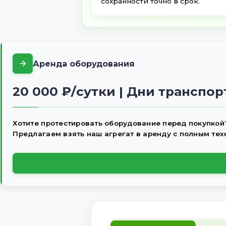
Доставка по всей 
СНГ
Быстрая и надежная дос
всей России и странам 
заказ будет доставлен 
сохранности точно в сро