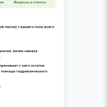
я(первые 1-2 дня)
й агрегат?
Отзывы о компании
Вопросы и ответы