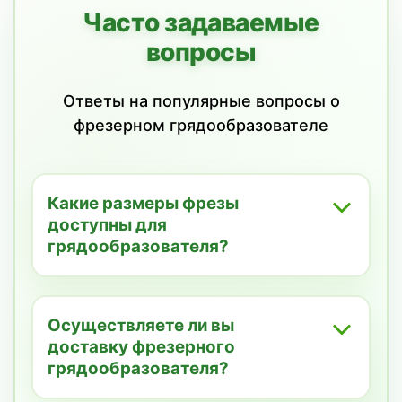
Часто задаваемые
вопросы
Ответы на популярные вопросы о
фрезерном грядообразователе
Какие размеры фрезы
доступны для
грядообразователя?
Наш фрезерный грядообразователь
выпускается с шириной обработки от
140 до 180 см. Агрегат легко
Осуществляете ли вы
агрегатируется с тракторами
доставку фрезерного
различной мощности и может быть
грядообразователя?
настроен под конкретные требования
Да, мы осуществляем быструю и